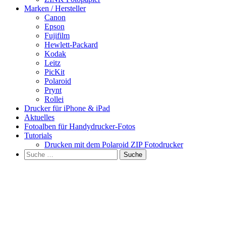
Marken / Hersteller
Canon
Epson
Fujifilm
Hewlett-Packard
Kodak
Leitz
PicKit
Polaroid
Prynt
Rollei
Drucker für iPhone & iPad
Aktuelles
Fotoalben für Handydrucker-Fotos
Tutorials
Drucken mit dem Polaroid ZIP Fotodrucker
Suche
nach: