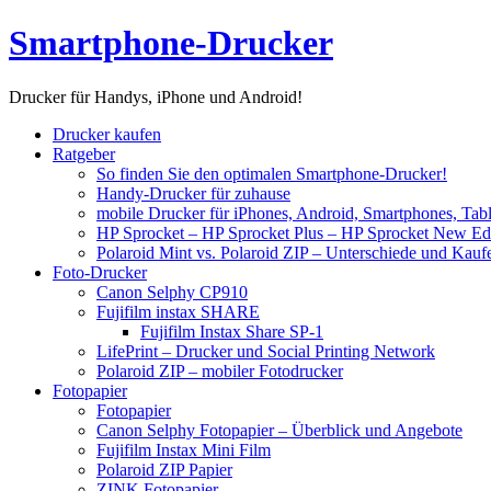
Skip
Smartphone-Drucker
to
content
Drucker für Handys, iPhone und Android!
Drucker kaufen
Ratgeber
So finden Sie den optimalen Smartphone-Drucker!
Handy-Drucker für zuhause
mobile Drucker für iPhones, Android, Smartphones, Tab
HP Sprocket – HP Sprocket Plus – HP Sprocket New Edi
Polaroid Mint vs. Polaroid ZIP – Unterschiede und Kau
Foto-Drucker
Canon Selphy CP910
Fujifilm instax SHARE
Fujifilm Instax Share SP-1
LifePrint – Drucker und Social Printing Network
Polaroid ZIP – mobiler Fotodrucker
Fotopapier
Fotopapier
Canon Selphy Fotopapier – Überblick und Angebote
Fujifilm Instax Mini Film
Polaroid ZIP Papier
ZINK Fotopapier