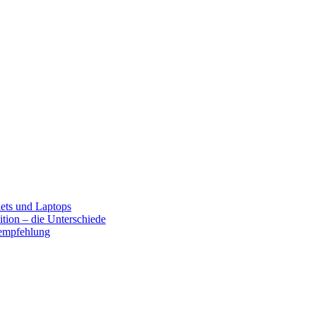
lets und Laptops
tion – die Unterschiede
fempfehlung