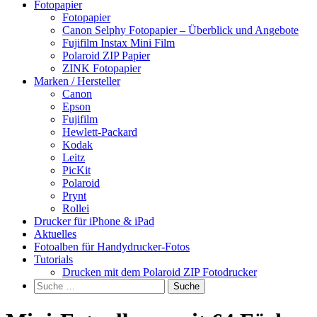
Fotopapier
Fotopapier
Canon Selphy Fotopapier – Überblick und Angebote
Fujifilm Instax Mini Film
Polaroid ZIP Papier
ZINK Fotopapier
Marken / Hersteller
Canon
Epson
Fujifilm
Hewlett-Packard
Kodak
Leitz
PicKit
Polaroid
Prynt
Rollei
Drucker für iPhone & iPad
Aktuelles
Fotoalben für Handydrucker-Fotos
Tutorials
Drucken mit dem Polaroid ZIP Fotodrucker
Suche
nach: