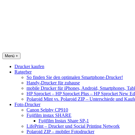
Menü +
Drucker kaufen
Ratgeber
So finden Sie den optimalen Smartphone-Drucker!
Handy-Drucker für zuhause
mobile Drucker für iPhones, Android, Smartphones, Tab
HP Sprocket – HP Sprocket Plus – HP Sprocket New Edi
Polaroid Mint vs. Polaroid ZIP – Unterschiede und Kau
Foto-Drucker
Canon Selphy CP910
Fujifilm instax SHARE
Fujifilm Instax Share SP-1
LifePrint – Drucker und Social Printing Network
Polaroid ZIP – mobiler Fotodrucker