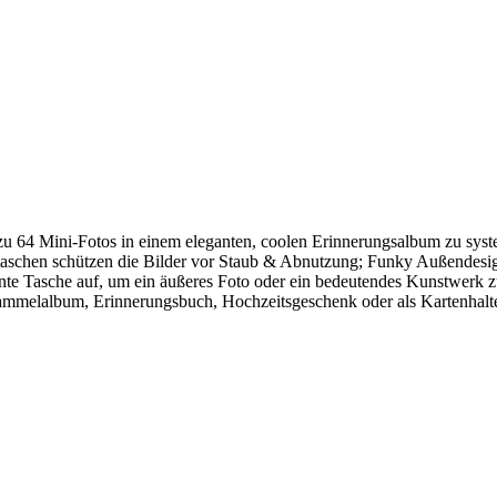
zu 64 Mini-Fotos in einem eleganten, coolen Erinnerungsalbum zu syste
tiktaschen schützen die Bilder vor Staub & Abnutzung; Funky Außendesi
nte Tasche auf, um ein äußeres Foto oder ein bedeutendes Kunstwerk z
ammelalbum, Erinnerungsbuch, Hochzeitsgeschenk oder als Kartenhalt