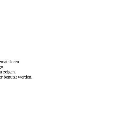
matisieren.
gn
u zeigen.
er benutzt werden.