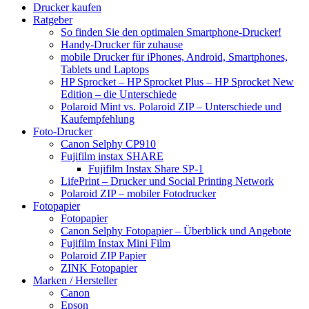
Drucker kaufen
Ratgeber
So finden Sie den optimalen Smartphone-Drucker!
Handy-Drucker für zuhause
mobile Drucker für iPhones, Android, Smartphones,
Tablets und Laptops
HP Sprocket – HP Sprocket Plus – HP Sprocket New
Edition – die Unterschiede
Polaroid Mint vs. Polaroid ZIP – Unterschiede und
Kaufempfehlung
Foto-Drucker
Canon Selphy CP910
Fujifilm instax SHARE
Fujifilm Instax Share SP-1
LifePrint – Drucker und Social Printing Network
Polaroid ZIP – mobiler Fotodrucker
Fotopapier
Fotopapier
Canon Selphy Fotopapier – Überblick und Angebote
Fujifilm Instax Mini Film
Polaroid ZIP Papier
ZINK Fotopapier
Marken / Hersteller
Canon
Epson