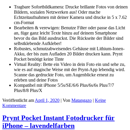
Tragbare Sofortbildkamera: Drucke brillante Fotos von deinen
Bildern, sozialen Netzwerken aus! Oder mache
Echtzeitaufnahmen mit deiner Kamera und drucke in 5 x 7.62
cm-Format
Bearbeiten & verewigen: Benutze Filter oder passe das Licht
an, füge ganz leicht Texte hinzu auf deinem Smartphone
bevor du das Bild ausdruckst. Die Rückseite der Bilder sind
selbstklebende Aufkleber!
Robustes, schmutzabweisendes Gehäuse mit Lithium-Ionen-
Akku, der bis zum Aufladen 20 Bilder drucken kann. Prynt
Pocket benötigt keine Tinte
Virtual Reality: Bette ein Video in dein Foto ein und sehe zu,
wie es auf magische Weise mit der Prynt-App lebendig wird.
Scanne das gedruckte Foto, um Augenblicke erneut zu
erleben und deine Fotos
Kompatibel mit iPhone 5/5s/SE/6/6 Plus/6s/6s Plus/7/7
Plus/8/8 Plus/X
Veröffentlicht am
April 1, 2020
| Von
Matangazo
|
Keine
Kommentare
Prynt Pocket Instant Fotodrucker für
iPhone – lavendelfarben