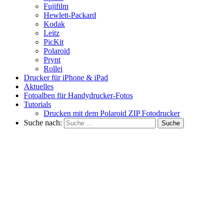
Fujifilm
Hewlett-Packard
Kodak
Leitz
PicKit
Polaroid
Prynt
Rollei
Drucker für iPhone & iPad
Aktuelles
Fotoalben für Handydrucker-Fotos
Tutorials
Drucken mit dem Polaroid ZIP Fotodrucker
Suche nach: