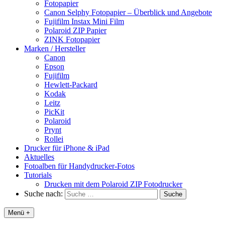
Fotopapier
Canon Selphy Fotopapier – Überblick und Angebote
Fujifilm Instax Mini Film
Polaroid ZIP Papier
ZINK Fotopapier
Marken / Hersteller
Canon
Epson
Fujifilm
Hewlett-Packard
Kodak
Leitz
PicKit
Polaroid
Prynt
Rollei
Drucker für iPhone & iPad
Aktuelles
Fotoalben für Handydrucker-Fotos
Tutorials
Drucken mit dem Polaroid ZIP Fotodrucker
Suche nach:
Menü +