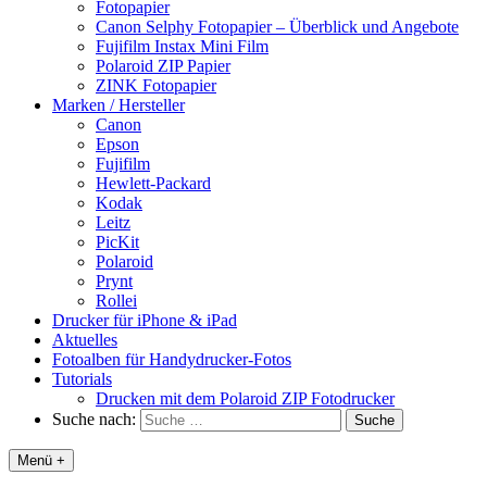
Fotopapier
Canon Selphy Fotopapier – Überblick und Angebote
Fujifilm Instax Mini Film
Polaroid ZIP Papier
ZINK Fotopapier
Marken / Hersteller
Canon
Epson
Fujifilm
Hewlett-Packard
Kodak
Leitz
PicKit
Polaroid
Prynt
Rollei
Drucker für iPhone & iPad
Aktuelles
Fotoalben für Handydrucker-Fotos
Tutorials
Drucken mit dem Polaroid ZIP Fotodrucker
Suche nach:
Menü +