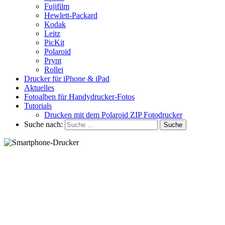
Fujifilm
Hewlett-Packard
Kodak
Leitz
PicKit
Polaroid
Prynt
Rollei
Drucker für iPhone & iPad
Aktuelles
Fotoalben für Handydrucker-Fotos
Tutorials
Drucken mit dem Polaroid ZIP Fotodrucker
Suche nach: