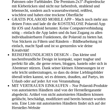
Patronen oder Farbbänder. Die Premium-2x3"-Papierdrucke
mit Kleberücken sind nicht nur farbenfroh, strahlend und
lebensecht, sondern auch wasserabweisend, reißfest,
wischfest und haben eine trockene Oberfläche
GRATIS POLAROID MOBILE APP – Mach noch mehr aus
deinen Fotos und lade dir die KOSTENLOSE Polaroid App
für iOS und Android herunter. Keine Computerverbindung
nötig – einfach die App laden und du hast Zugang zu allen
individualisierbaren Funktionen, die Polaroid zu bieten hat.
Von Stickern zu Filtern und Rändern – Bildbearbeitung ist
einfach, macht Spaß und ist so grenzenlos wie deine
Kreativität!
REISEFREUNDLICHES DESIGN – Das kleine und
taschenfreundliche Design ist kompakt, super tragbar und
perfekt für alle, die gerne reisen, bloggen, basteln oder sich in
Abenteuer stürzen. Dank seiner kleinen Abmessungen ist er
sehr leicht umherzutragen, so dass du deine Lieblingsbilder
überall teilen kannst, sei es drinnen, draußen, auf Partys, im
Urlaub oder auf jeder Art von Veranstaltung
MIT VERTRAUEN EINKAUFEN – Nur Polaroid-Produkte
von autorisierten Händlern sind von der Herstellergarantie
abgedeckt. Artikel von nicht autorisierten Händlern können
gefälscht, beschädigt, modifiziert und bereits benutzt worden
sein. Eine Liste mit autorisierten Händlern findet sich auf der
Hersteller-Website