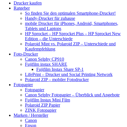
Drucker kaufen
Ratgeber
So finden Sie den optimalen Smartphone-Drucker!
Handy-Drucker für zuhause
mobile Drucker für iPhones, Android, Smartphones,
Tablets und Laptops
HP Sprocket – HP Sprocket Plus – HP Sprocket New
Edition – die Unterschiede
Polaroid Mint vs. Polaroid ZIP – Unterschiede und
Kaufempfehlung
Foto-Drucker
Canon Selphy CP910
Fujifilm instax SHARE
Fujifilm Instax Share SP-1
LifePrint – Drucker und Social Printing Network
Polaroid ZIP – mobiler Fotodrucker
Fotopapier
Fotopapier
Canon Selphy Fotopapier – Überblick und Angebote
Fujifilm Instax Mini Film
Polaroid ZIP Papier
ZINK Fotopapier
Marken / Hersteller
Canon
Epson