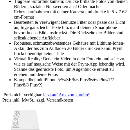
Tragbare Sofortbildkamera: Drucke brillante Fotos von deinen
Bildern, sozialen Netzwerken aus! Oder mache
Echtzeitaufnahmen mit deiner Kamera und drucke in 5 x 7.62
cm-Format
Bearbeiten & verewigen: Benutze Filter oder passe das Licht
an, füge ganz leicht Texte hinzu auf deinem Smartphone
bevor du das Bild ausdruckst. Die Rückseite der Bilder sind
selbstklebende Aufkleber!
Robustes, schmutzabweisendes Gehäuse mit Lithium-Ionen-
Akku, der bis zum Aufladen 20 Bilder drucken kann. Prynt
Pocket benötigt keine Tinte
Virtual Reality: Bette ein Video in dein Foto ein und sehe zu,
wie es auf magische Weise mit der Prynt-App lebendig wird.
Scanne das gedruckte Foto, um Augenblicke erneut zu
erleben und deine Fotos
Kompatibel mit iPhone 5/5s/SE/6/6 Plus/6s/6s Plus/7/7
Plus/8/8 Plus/X
Preis nicht verfügbar
Jetzt auf Amazon kaufen*
Preis inkl. MwSt., zzgl. Versandkosten