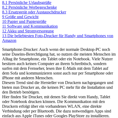
8.1
Persönliche Urlaubsgrüße
8.2
Persönliche Werbegeschenke
8.3
Ersatzgerät oder Austauschdrucker
9
Größe und Gewicht
10
Papier und Papiergröße
11
Software und Kommunikation
12
Akku und Stromversorgung
13
Die beliebtesten Foto-Drucker für Handy und Smartphones von
Amazon
Smartphone-Drucker: Auch wenn der normale Desktop-PC noch
seine Daseins-Berechtigung hat, so nutzen die meisten Menschen im
Alltag ihr Smartphone, ein Tablet oder ein Notebook. Viele Nutzer
besitzen auch keinen Computer an ihrem Schreibtisch, sondern
surfen mit dem Fernseher, lesen ihre E-Mails mit dem Tablet auf
dem Sofa und kommunizieren sonst auch nur per Smartphone oder
iPhone mit anderen Menschen.
Diesem Trend sind die Hersteller von Druckern nachgegangen und
bieten nun Drucker an, die keinen PC mehr für die Installation und
den Betrieb benötigen.
Hier finden Sie Drucker, mit denen Sie direkt vom Handy, Tablet
oder Notebook drucken können. Die Kommunikation mit den
Druckern erfolgt über ein vorhandenes WLAN, eine direkte
Verbindung oder per Bluetooth. Die dazu notwendigen Apps sind
einfach aus Apple iTunes oder Googles PlayStore zu installieren.