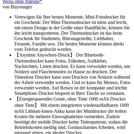
Weiss ohne Patrone*
von Buyounger
Verewigen Sie Ihre besten Momente, Mini-Fotodrucker für
ein Geschenk: Der Mini-Thermodrucker ist klein und leicht,
mit einem Design in der Größe einer Handfläche, können Sie
ihn leicht transportieren. Der Thermodrucker ist das beste
Geschenk für Studenten, Büroangestellte, Liebhaber,
Freunde, Familie usw. Die besten Momente können direkt
vom Telefon gedruckt werden.
【Anytime Anywhere-Druck】 Der Bluetooth-
Thermodrucker kann Fotos, Etiketten, Aufkleber,
Nachrichten, Listen drucken. Es kann verwendet werden, um
Notizen und Flaschennoten zu Hause zu drucken. Der
Tintenlose Drucker kann zum Drucken von Notizen während
der Arbeit verwendet werden. Und es kann für Memos, Fotos
verwendet werden. Auf Reisen ist der kompakte und leichte
Smartphone Drucker bequem in Ihrer Tasche zu verstauen.
【Energiesparendes Genie, ohne Tinte 1000 mAh Drucker
ohne Tinte】 Mit einem integrierten wiederaufladbaren 1000
mAh Lithium-Ionen-Akku kann der Minidrucker die hohen
Kosten für mehrere Einwegbatterien vermeiden. Zudem
benötigt der mobile Drucker keine Tintenpatrone, sodass die
Betriebskosten niedrig sind. Geräuscharmes Arbeiten, wird
niemand stören, ein idealer Drucker.