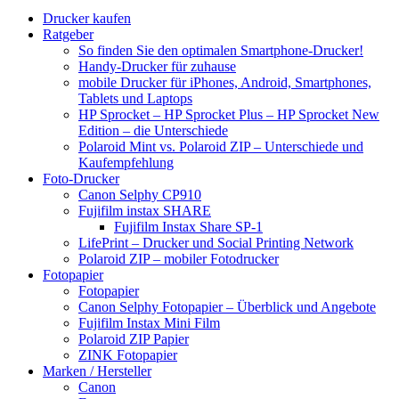
Drucker kaufen
Ratgeber
So finden Sie den optimalen Smartphone-Drucker!
Handy-Drucker für zuhause
mobile Drucker für iPhones, Android, Smartphones,
Tablets und Laptops
HP Sprocket – HP Sprocket Plus – HP Sprocket New
Edition – die Unterschiede
Polaroid Mint vs. Polaroid ZIP – Unterschiede und
Kaufempfehlung
Foto-Drucker
Canon Selphy CP910
Fujifilm instax SHARE
Fujifilm Instax Share SP-1
LifePrint – Drucker und Social Printing Network
Polaroid ZIP – mobiler Fotodrucker
Fotopapier
Fotopapier
Canon Selphy Fotopapier – Überblick und Angebote
Fujifilm Instax Mini Film
Polaroid ZIP Papier
ZINK Fotopapier
Marken / Hersteller
Canon