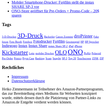
Mobiler Smartphone-Drucker: Fujifilm stellt die instax
SHARE SP-3 vor
ONO-Store geöffnet für Pre-Orders + Promo-Code – 20$
sparen
Tags
3D-Druck
droPrinter
3-D-Drucker
Backerkit
Canon Zoemini
Fake
Fotodrucker
Fujifilm
fexon
Foto Booth
Fotobox
Gewinnspiel
HP
HP Sprocket
Indiegogo
Instax
Instax Share
instax Share SP-2
iPad
iPhone
ONO
Kickstarter
OLO
Leitz
mobiler Drucker
PicKit
Polaroid
Pre-Order
Prinics
Prynt Case
Ranking
Scam
SnapJet
SP-3
Top 20
Touchscreen
ZINK
ZIP
Rechtliches
Impressum
Datenschutzerklärung
Heiko Zimmermann ist Teilnehmer des Amazon-Partnerprogramm,
das zur Bereitstellung eines Mediums für Webseiten konzipiert
wurde, mittels dessen durch die Platzierung von Partner-Links zu
Amazon.de Entgelte verdient werden können.