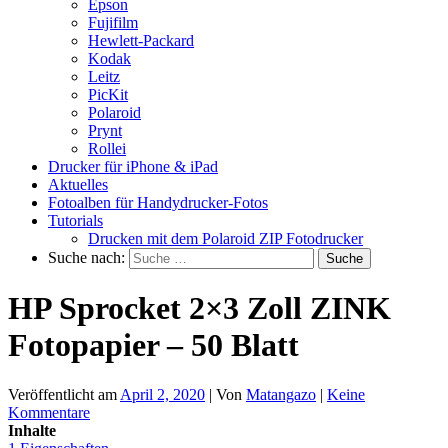
Epson
Fujifilm
Hewlett-Packard
Kodak
Leitz
PicKit
Polaroid
Prynt
Rollei
Drucker für iPhone & iPad
Aktuelles
Fotoalben für Handydrucker-Fotos
Tutorials
Drucken mit dem Polaroid ZIP Fotodrucker
Suche nach:
HP Sprocket 2×3 Zoll ZINK
Fotopapier – 50 Blatt
Veröffentlicht am
April 2, 2020
| Von
Matangazo
|
Keine
Kommentare
Inhalte