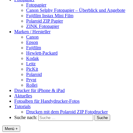
Fotopapier
Canon Selphy Fotopapier – Überblick und Angebote
Fujifilm Instax Mini Film
Polaroid ZIP Papier
ZINK Fotopapier
Marken / Hersteller
Canon
Epson
Fujifilm
Hewlett-Packard
Kodak
Leitz
PicKit
Polaroid
Prynt
Rollei
Drucker für iPhone & iPad
Aktuelles
Fotoalben für Handydrucker-Fotos
Tutorials
Drucken mit dem Polaroid ZIP Fotodrucker
Suche nach:
Menü +