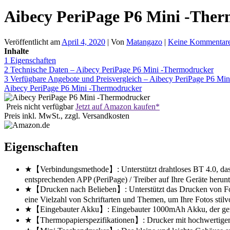
Aibecy PeriPage P6 Mini -The
Veröffentlicht am
April 4, 2020
| Von
Matangazo
|
Keine Kommentar
Inhalte
1
Eigenschaften
2
Technische Daten – Aibecy PeriPage P6 Mini -Thermodrucker
3
Verfügbare Angebote und Preisvergleich – Aibecy PeriPage P6 Mi
Aibecy PeriPage P6 Mini -Thermodrucker
Preis nicht verfügbar
Jetzt auf Amazon kaufen*
Preis inkl. MwSt., zzgl. Versandkosten
Eigenschaften
★【Verbindungsmethode】: Unterstützt drahtloses BT 4.0, das m
entsprechenden APP (PeriPage) / Treiber auf Ihre Geräte her
★【Drucken nach Belieben】: Unterstützt das Drucken von Fotos
eine Vielzahl von Schriftarten und Themen, um Ihre Fotos stilvo
★【Eingebauter Akku】: Eingebauter 1000mAh Akku, der geräusc
★【Thermopapierspezifikationen】: Drucker mit hochwertigem 