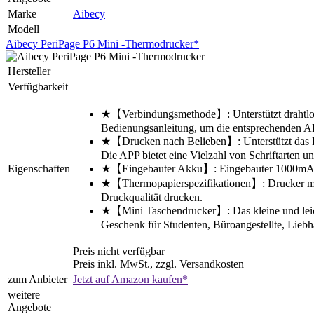
Marke
Aibecy
Modell
Aibecy PeriPage P6 Mini -Thermodrucker*
Hersteller
Verfügbarkeit
★【Verbindungsmethode】: Unterstützt drahtloses
Bedienungsanleitung, um die entsprechenden AP
★【Drucken nach Belieben】: Unterstützt das Dru
Die APP bietet eine Vielzahl von Schriftarten un
Eigenschaften
★【Eingebauter Akku】: Eingebauter 1000mAh Akk
★【Thermopapierspezifikationen】: Drucker mit
Druckqualität drucken.
★【Mini Taschendrucker】: Das kleine und leich
Geschenk für Studenten, Büroangestellte, Liebh
Preis nicht verfügbar
Preis inkl. MwSt., zzgl. Versandkosten
zum Anbieter
Jetzt auf Amazon kaufen*
weitere
Angebote