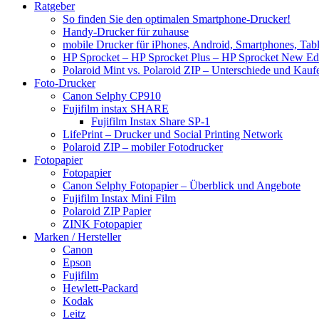
Ratgeber
So finden Sie den optimalen Smartphone-Drucker!
Handy-Drucker für zuhause
mobile Drucker für iPhones, Android, Smartphones, Tab
HP Sprocket – HP Sprocket Plus – HP Sprocket New Edi
Polaroid Mint vs. Polaroid ZIP – Unterschiede und Kau
Foto-Drucker
Canon Selphy CP910
Fujifilm instax SHARE
Fujifilm Instax Share SP-1
LifePrint – Drucker und Social Printing Network
Polaroid ZIP – mobiler Fotodrucker
Fotopapier
Fotopapier
Canon Selphy Fotopapier – Überblick und Angebote
Fujifilm Instax Mini Film
Polaroid ZIP Papier
ZINK Fotopapier
Marken / Hersteller
Canon
Epson
Fujifilm
Hewlett-Packard
Kodak
Leitz