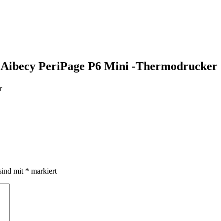
– Aibecy PeriPage P6 Mini -Thermodrucker
r
sind mit
*
markiert