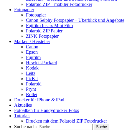
Polaroid ZIP – mobiler Fotodrucker
Fotopapier
Fotopapier
Canon Selphy Fotopapier – Überblick und Angebote
Fujifilm Instax Mini Film
Polaroid ZIP Papier
ZINK Fotopapier
Marken / Hersteller
Canon
Epson
Fujifilm
Hewlett-Packard
Kodak
Leitz
PicKit
Polaroid
Prynt
Rollei
Drucker für iPhone & iPad
Aktuelles
Fotoalben für Handydrucker-Fotos
Tutorials
Drucken mit dem Polaroid ZIP Fotodrucker
Suche nach: