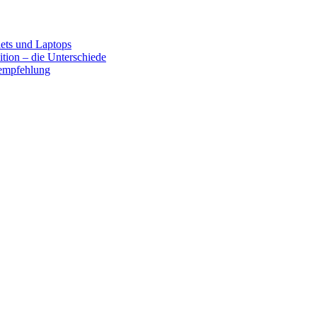
lets und Laptops
tion – die Unterschiede
fempfehlung