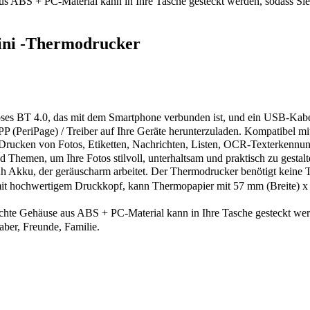
ABS + PC-Material kann in Ihre Tasche gesteckt werden, sodass Sie 
ini -Thermodrucker
 BT 4.0, das mit dem Smartphone verbunden ist, und ein USB-Kabel, 
P (PeriPage) / Treiber auf Ihre Geräte herunterzuladen. Kompatibel
cken von Fotos, Etiketten, Nachrichten, Listen, OCR-Texterkennung,
d Themen, um Ihre Fotos stilvoll, unterhaltsam und praktisch zu gestalt
u, der geräuscharm arbeitet. Der Thermodrucker benötigt keine Tin
 hochwertigem Druckkopf, kann Thermopapier mit 57 mm (Breite) x 
te Gehäuse aus ABS + PC-Material kann in Ihre Tasche gesteckt werde
aber, Freunde, Familie.