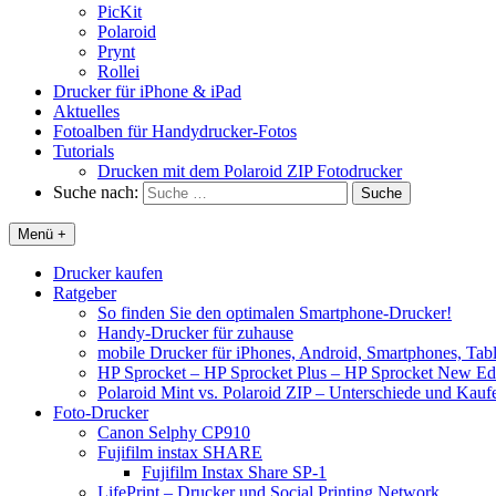
PicKit
Polaroid
Prynt
Rollei
Drucker für iPhone & iPad
Aktuelles
Fotoalben für Handydrucker-Fotos
Tutorials
Drucken mit dem Polaroid ZIP Fotodrucker
Suche nach:
Menü +
Drucker kaufen
Ratgeber
So finden Sie den optimalen Smartphone-Drucker!
Handy-Drucker für zuhause
mobile Drucker für iPhones, Android, Smartphones, Tab
HP Sprocket – HP Sprocket Plus – HP Sprocket New Edi
Polaroid Mint vs. Polaroid ZIP – Unterschiede und Kau
Foto-Drucker
Canon Selphy CP910
Fujifilm instax SHARE
Fujifilm Instax Share SP-1
LifePrint – Drucker und Social Printing Network