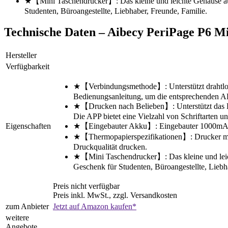
★【Mini Taschendrucker】: Das kleine und leichte Gehäuse aus 
Studenten, Büroangestellte, Liebhaber, Freunde, Familie.
Technische Daten – Aibecy PeriPage P6 M
Hersteller
Verfügbarkeit
★【Verbindungsmethode】: Unterstützt drahtloses
Bedienungsanleitung, um die entsprechenden AP
★【Drucken nach Belieben】: Unterstützt das Dru
Die APP bietet eine Vielzahl von Schriftarten un
Eigenschaften
★【Eingebauter Akku】: Eingebauter 1000mAh Akk
★【Thermopapierspezifikationen】: Drucker mit
Druckqualität drucken.
★【Mini Taschendrucker】: Das kleine und leich
Geschenk für Studenten, Büroangestellte, Liebh
Preis nicht verfügbar
Preis inkl. MwSt., zzgl. Versandkosten
zum Anbieter
Jetzt auf Amazon kaufen*
weitere
Angebote