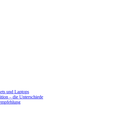
lets und Laptops
tion – die Unterschiede
fempfehlung