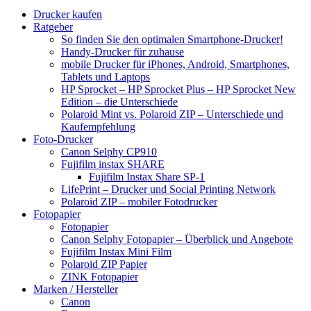
Drucker kaufen
Ratgeber
So finden Sie den optimalen Smartphone-Drucker!
Handy-Drucker für zuhause
mobile Drucker für iPhones, Android, Smartphones,
Tablets und Laptops
HP Sprocket – HP Sprocket Plus – HP Sprocket New
Edition – die Unterschiede
Polaroid Mint vs. Polaroid ZIP – Unterschiede und
Kaufempfehlung
Foto-Drucker
Canon Selphy CP910
Fujifilm instax SHARE
Fujifilm Instax Share SP-1
LifePrint – Drucker und Social Printing Network
Polaroid ZIP – mobiler Fotodrucker
Fotopapier
Fotopapier
Canon Selphy Fotopapier – Überblick und Angebote
Fujifilm Instax Mini Film
Polaroid ZIP Papier
ZINK Fotopapier
Marken / Hersteller
Canon