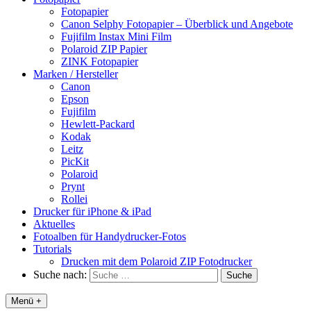
Fotopapier
Canon Selphy Fotopapier – Überblick und Angebote
Fujifilm Instax Mini Film
Polaroid ZIP Papier
ZINK Fotopapier
Marken / Hersteller
Canon
Epson
Fujifilm
Hewlett-Packard
Kodak
Leitz
PicKit
Polaroid
Prynt
Rollei
Drucker für iPhone & iPad
Aktuelles
Fotoalben für Handydrucker-Fotos
Tutorials
Drucken mit dem Polaroid ZIP Fotodrucker
Suche nach:
Menü +