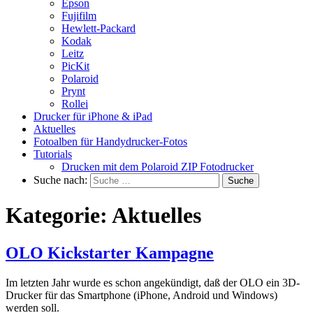
Epson
Fujifilm
Hewlett-Packard
Kodak
Leitz
PicKit
Polaroid
Prynt
Rollei
Drucker für iPhone & iPad
Aktuelles
Fotoalben für Handydrucker-Fotos
Tutorials
Drucken mit dem Polaroid ZIP Fotodrucker
Suche nach:
Kategorie:
Aktuelles
OLO Kickstarter Kampagne
Im letzten Jahr wurde es schon angekündigt, daß der OLO ein 3D-
Drucker für das Smartphone (iPhone, Android und Windows)
werden soll.