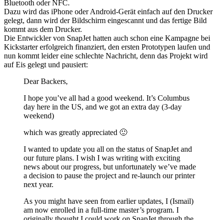
Bluetooth oder NFC.
Dazu wird das iPhone oder Android-Gerät einfach auf den Drucker
gelegt, dann wird der Bildschirm eingescannt und das fertige Bild
kommt aus dem Drucker.
Die Entwickler von SnapJet hatten auch schon eine Kampagne bei
Kickstarter erfolgreich finanziert, den ersten Prototypen laufen und
nun kommt leider eine schlechte Nachricht, denn das Projekt wird
auf Eis gelegt und pausiert:
Dear Backers,
I hope you’ve all had a good weekend. It’s Columbus
day here in the US, and we got an extra day (3-day
weekend)
which was greatly appreciated 🙂
I wanted to update you all on the status of SnapJet and
our future plans. I wish I was writing with exciting
news about our progress, but unfortunately we’ve made
a decision to pause the project and re-launch our printer
next year.
As you might have seen from earlier updates, I (Ismail)
am now enrolled in a full-time master’s program. I
originally thought I could work on SnapJet through the