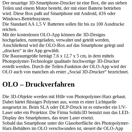
Der neuartige 3D-Smartphone-Drucker ist eine Box, die aus sieben
Teilen und einem Motor besteht, der mit einer Batterie betrieben
wird. Diese Box paßt auf Smartphone mit Android, iOS oder
Windows-Betriebssystem.
Die Standard AA 1,5 V Batterien sollen für bis zu 100 Ausdrucke
reichen.
Mit der kostenlosen OLO-App können die 3D-Designs
hochgeladen, runtergeladen, verwaltet und geteilt werden.
Anschließend wird die OLO-Box auf das Smartphone gelegt und
„drucken“ in der App gewählt.
Die Bauraumgröße beträgt 7,6 x 12,7 x 5 cm, in dem mittels
Photopolymer-Technologie qualitativ hochwertige 3D-Drucker
erstellt werden. Durch die Teilen-Funktion der OLO-App wird der
OLO auch von manchen als erster „Social 3D-Drucker“ bezeichnet.
OLO – Druckverfahren
Die 3D-Objekte werden mit Hilfe von Photopolymer-Harz gebaut.
Dabei härtet flüssiges Polymer aus, wenn es einer Lichtquelle
ausgesetzt ist. Beim SLA oder DLP-Druck ist es entweder ein UV-
Laser oder ein Projektor. Die Firma Solido3D benutzt nun das LED-
Display des Smartphones, das teure Laser ersetzt.
Sobald das Smartphone unter der Glasoberfläche des Photopolymer-
Harz-Behälters im OLO verschwunden ist, steuert die OLO-App